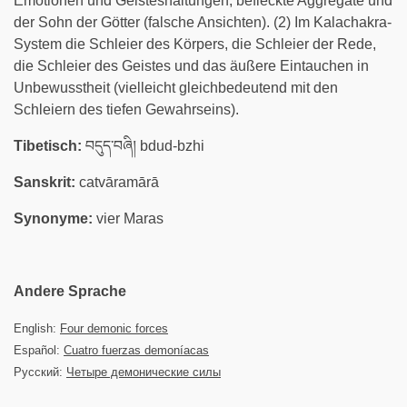
Emotionen und Geisteshaltungen, befleckte Aggregate und
der Sohn der Götter (falsche Ansichten). (2) Im Kalachakra-
System die Schleier des Körpers, die Schleier der Rede,
die Schleier des Geistes und das äußere Eintauchen in
Unbewusstheit (vielleicht gleichbedeutend mit den
Schleiern des tiefen Gewahrseins).
Tibetisch:
བདུད་བཞི། bdud-bzhi
Sanskrit:
catvāramārā
Synonyme:
vier Maras
Andere Sprache
English:
Four demonic forces
Español:
Cuatro fuerzas demoníacas
Русский:
Четыре демонические силы