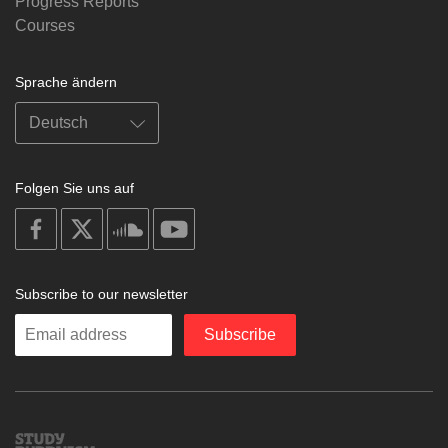
Progress Reports
Courses
Sprache ändern
Folgen Sie uns auf
on
on
on
on
facebook
X
soundcloud
youtube
Subscribe to our newsletter
Enter
Subscribe
your
email
Study