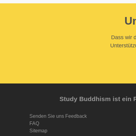
Un
Dass wir d
Unterstütz
Study Buddhism ist ein P
Senden Sie uns Feedback
FAQ
Sitemap