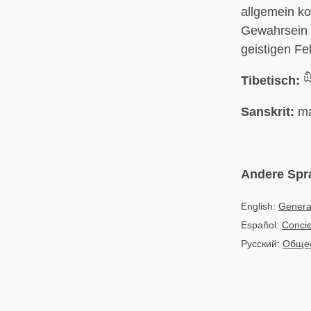
allgemein ko
Gewahrsein 
geistigen Fe
Tibetisch:
ཡི
Sanskrit:
ma
Andere Spr
English:
Genera
Español:
Concie
Русский:
Общее