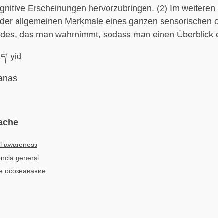
gnitive Erscheinungen hervorzubringen. (2) Im weiteren
der allgemeinen Merkmale eines ganzen sensorischen 
ldes, das man wahrnimmt, sodass man einen Überblick e
ད། yid
nas
ache
l awareness
ncia general
 осознавание