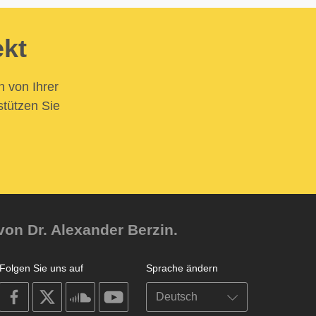
ekt
n von Ihrer
stützen Sie
von Dr. Alexander Berzin.
Folgen Sie uns auf
Sprache ändern
on
on
on
on
facebook
X
soundcloud
youtube