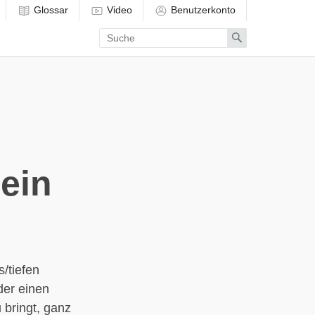
Glossar
Video
Benutzerkonto
Enter
Search
search
term
ein
/tiefen
der einen
 bringt, ganz