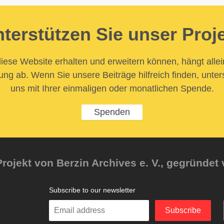
terstützen Sie unser Proj
iese Website erhalten und erweitern können, hängt allei
ung ab. Wenn Sie unsere Beiträge hilfreich finden, unter
uns mit Ihrer einmaligen oder monatlichen Spende.
Spenden
rojekt von Berzin Archives e. V., gegründet 
Subscribe to our newsletter
Enter
Subscribe
your