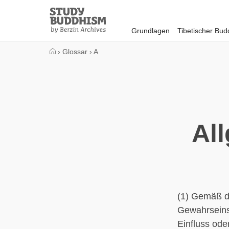
Close
Study
Buddhism
Grundlagen
Tibetischer Bu
Home
›
Glossar
›
A
Al
(1) Gemäß d
Gewahrseins 
Einfluss ode