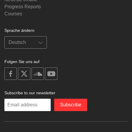
Progress Reports
Courses
Sprache ändern
Folgen Sie uns auf
on
on
on
on
facebook
X
soundcloud
youtube
Subscribe to our newsletter
Enter
Subscribe
your
email