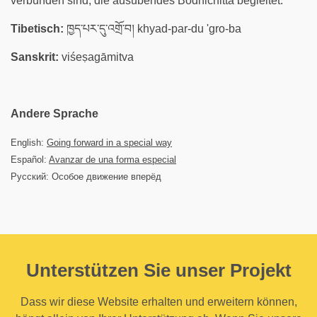
verbunden sind, die ausübendes Bodhichitta begleitet.
Tibetisch:
ཁྱད་པར་དུ་འགྲོ་བ། khyad-par-du 'gro-ba
Sanskrit:
viśeṣagāmitva
Andere Sprache
English:
Going forward in a special way
Español:
Avanzar de una forma especial
Русский: Особое движение вперёд
Unterstützen Sie unser Projekt
Dass wir diese Website erhalten und erweitern können,