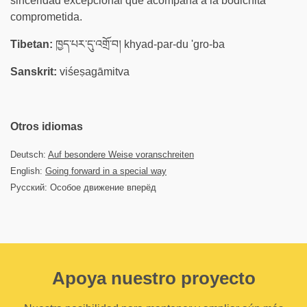
sinceridad excepcional que acompaña a la bodichita
comprometida.
Tibetan:
ཁྱད་པར་དུ་འགྲོ་བ། khyad-par-du 'gro-ba
Sanskrit:
viśeṣagāmitva
Otros idiomas
Deutsch:
Auf besondere Weise voranschreiten
English:
Going forward in a special way
Русский: Особое движение вперёд
Apoya nuestro proyecto