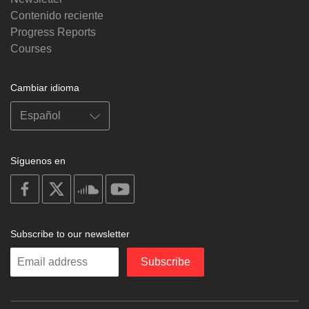
Contenido reciente
Progress Reports
Courses
Cambiar idioma
Síguenos en
on
on
on
on
facebook
X
soundcloud
youtube
Subscribe to our newsletter
Enter
Subscribe
your
email