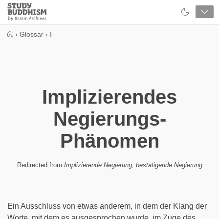
Close
Study
Buddhism
Home
›
Glossar
›
I
Implizierendes
Negierungs-
Phänomen
Redirected from
Implizierende Negierung, bestätigende Negierung
Ein Ausschluss von etwas anderem, in dem der Klang der
Worte, mit dem es ausgesprochen wurde, im Zuge des