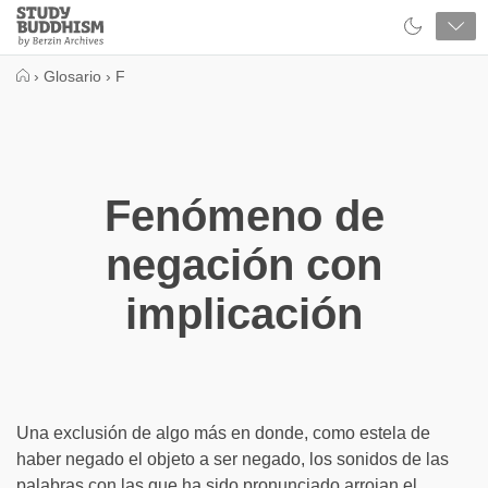
Close
Study
Buddhism
Home
›
Glosario
›
F
Fenómeno de
negación con
implicación
Una exclusión de algo más en donde, como estela de
haber negado el objeto a ser negado, los sonidos de las
palabras con las que ha sido pronunciado arrojan el