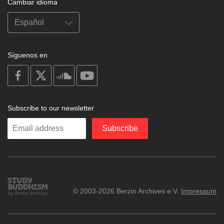
Cambiar idioma
Síguenos en
on
on
on
on
facebook
X
soundcloud
youtube
Subscribe to our newsletter
Enter
Subscribe
your
email
Study
© 2003-2026 Berzin Archives e.V.
Impressum
Buddhism
Home