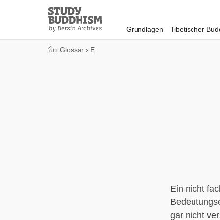
Close
Study
Buddhism
Grundlagen
Tibetischer Bu
Home
›
Glossar
›
E
Ein nicht fac
Bedeutungse
gar nicht ve