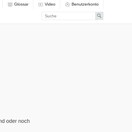
Glossar
Video
Benutzerkonto
Enter
Search
search
term
nd oder noch