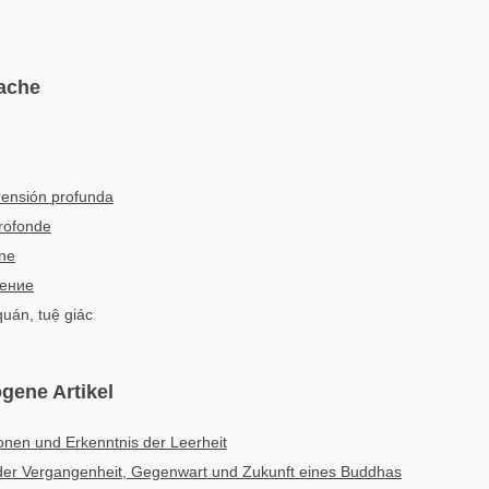
ache
ensión profunda
rofonde
one
ение
quán, tuệ giác
gene Artikel
ionen und Erkenntnis der Leerheit
 der Vergangenheit, Gegenwart und Zukunft eines Buddhas