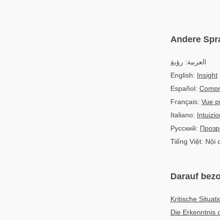
Andere Spr
العربية:
رؤية
English:
Insight
Español:
Compr
Français:
Vue p
Italiano:
Intuizi
Русский:
Прозр
Tiếng Việt: Nội 
Darauf bezo
Kritische Situat
Die Erkenntnis