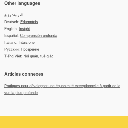
Other languages
العربية:
رؤية
Deutsch:
Erkenntnis
English:
Insight
Español:
Comprensión profunda
Italiano:
Intuizione
Русский:
Прозрение
Tiếng Việt: Nội quán, tuệ giác
Articles connexes
Pratiques pour développer une équanimité exceptionnelle à partir de la
vue la plus profonde