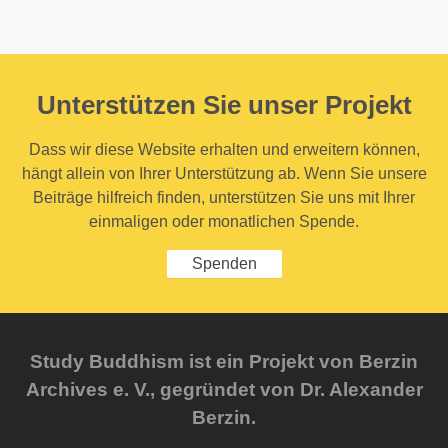
Unterstützen Sie unser Projekt
Dass wir diese Website erhalten und erweitern können,
hängt allein von Ihrer Unterstützung ab. Wenn Sie unsere
Beiträge hilfreich finden, unterstützen Sie uns mit Ihrer
einmaligen oder monatlichen Spende.
Spenden
Study Buddhism ist ein Projekt von Berzin
Archives e. V., gegründet von Dr. Alexander
Berzin.