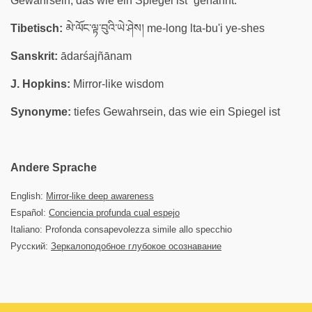
Gewahrsein, das wie ein Spiegel ist“ genannt.
Tibetisch:
མེ་ལོང་ལྟ་བུའི་ཡེ་ཤེས། me-long lta-bu'i ye-shes
Sanskrit:
ādarśajñānam
J. Hopkins:
Mirror-like wisdom
Synonyme:
tiefes Gewahrsein, das wie ein Spiegel ist
Andere Sprache
English:
Mirror-like deep awareness
Español:
Conciencia profunda cual espejo
Italiano: Profonda consapevolezza simile allo specchio
Русский:
Зеркалоподобное глубокое осознавание