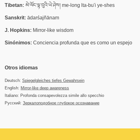
Tibetan:
མེ་ལོང་ལྟ་བུའི་ཡེ་ཤེས། me-long lta-bu'i ye-shes
Sanskrit:
ādarśajñānam
J. Hopkins:
Mirror-like wisdom
Sinónimos:
Conciencia profunda que es como un espejo
Otros idiomas
Deutsch:
Spiegelgleiches tiefes Gewahrsein
English:
Mirror-like deep awareness
Italiano: Profonda consapevolezza simile allo specchio
Русский:
Зеркалоподобное глубокое осознавание