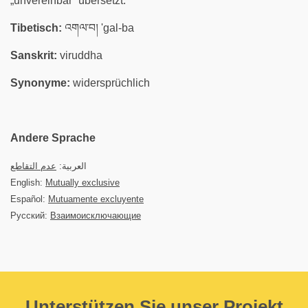
„unvereinbar“ übersetzt.
Tibetisch:
འགལ་བ། 'gal-ba
Sanskrit:
viruddha
Synonyme:
widersprüchlich
Andere Sprache
العربية:
عدم التقاطع
English:
Mutually exclusive
Español:
Mutuamente excluyente
Русский:
Взаимоисключающие
Unterstützen Sie unser Projekt