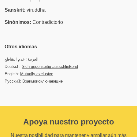
Sanskrit:
viruddha
Sinónimos:
Contradictorio
Otros idiomas
العربية:
عدم التقاطع
Deutsch:
Sich gegenseitig ausschließend
English:
Mutually exclusive
Русский:
Взаимоисключающие
Apoya nuestro proyecto
Nuestra posibilidad para mantener y ampliar aún más