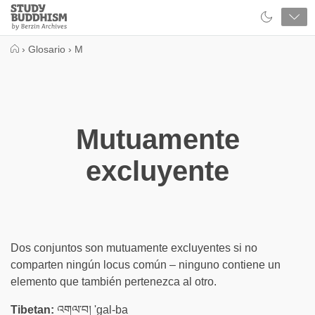
Close
Study
Buddhism
Home
›
Glosario
›
M
Mutuamente
excluyente
Dos conjuntos son mutuamente excluyentes si no
comparten ningún locus común – ninguno contiene un
elemento que también pertenezca al otro.
Tibetan:
འགལ་བ། 'gal-ba