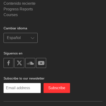
Contenido reciente
Progress Reports
Courses
Cambiar idioma
Síguenos en
on
on
on
on
facebook
X
soundcloud
youtube
Subscribe to our newsletter
Enter
Subscribe
your
email