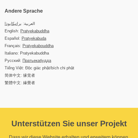
Andere Sprache
العربية:
براتيكابوذا
English:
Pratyekabuddha
Español:
Pratyekabuda
Français:
Pratyekabouddha
Italiano: Pratyekabuddha
Русский:
Пратьекабудда
Tiếng Việt: Độc giác phật/bích chi phật
简体中文: 缘觉者
繁體中文: 緣覺者
Unterstützen Sie unser Projekt
Dass wir diese Website erhalten und erweitern können,