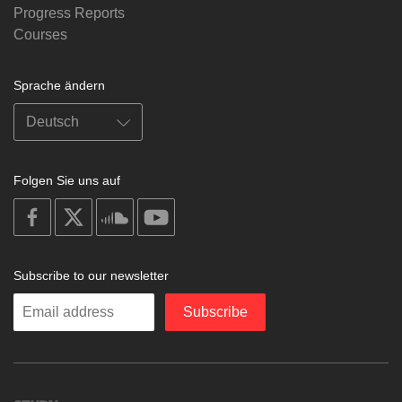
Progress Reports
Courses
Sprache ändern
Folgen Sie uns auf
on
on
on
on
facebook
X
soundcloud
youtube
Subscribe to our newsletter
Enter
Subscribe
your
email