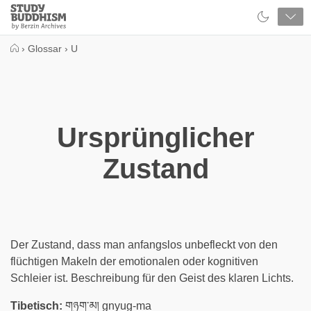
Close
Study
Buddhism
Home
›
Glossar
›
U
Ursprünglicher
Zustand
Der Zustand, dass man anfangslos unbefleckt von den
flüchtigen Makeln der emotionalen oder kognitiven
Schleier ist. Beschreibung für den Geist des klaren Lichts.
Tibetisch:
གཉུག་མ། gnyug-ma