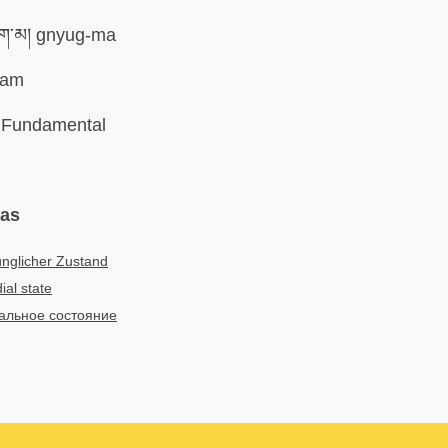
ག་མ། gnyug-ma
jam
Fundamental
mas
nglicher Zustand
ial state
альное состояние