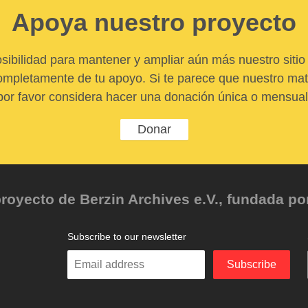
Apoya nuestro proyecto
sibilidad para mantener y ampliar aún más nuestro sitio 
pletamente de tu apoyo. Si te parece que nuestro mater
por favor considera hacer una donación única o mensual
Donar
oyecto de Berzin Archives e.V., fundada por 
Subscribe to our newsletter
Enter
Subscribe
your
email