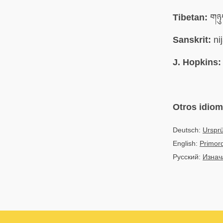
Tibetan:
གཉུ
Sanskrit:
ni
J. Hopkins:
Otros idio
Deutsch:
Ursprü
English:
Primord
Русский:
Изнач