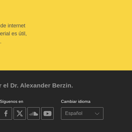
de internet
ial es útil,
.
el Dr. Alexander Berzin.
Síguenos en
Cambiar idioma
on
on
on
on
facebook
X
soundcloud
youtube