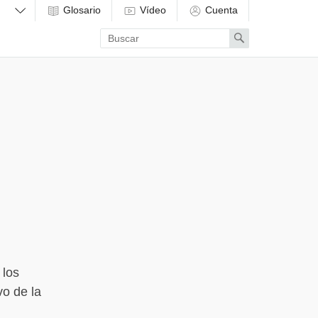
Glosario
Vídeo
Cuenta
Enter
Search
search
term
 los
vo de la