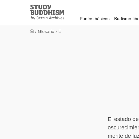
Close
Study
Buddhism
Puntos básicos
Budismo tib
Home
›
Glosario
›
E
El estado d
oscurecimien
mente de luz