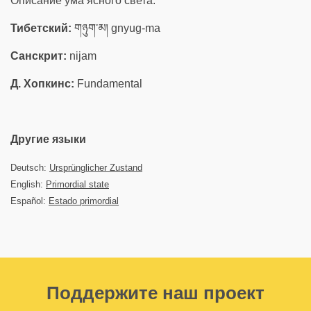
Описание ума ясного света.
Тибетский:
གཉུག་མ། gnyug-ma
Санскрит:
nijam
Д. Хопкинс:
Fundamental
Другие языки
Deutsch:
Ursprünglicher Zustand
English:
Primordial state
Español:
Estado primordial
Поддержите наш проект