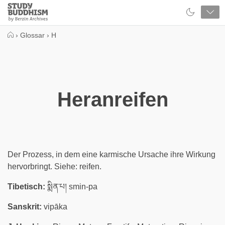
Close
Study
Buddhism
Home
›
Glossar
›
H
Heranreifen
Der Prozess, in dem eine karmische Ursache ihre Wirkung
hervorbringt. Siehe: reifen.
Tibetisch:
སྨིན་པ། smin-pa
Sanskrit:
vipāka