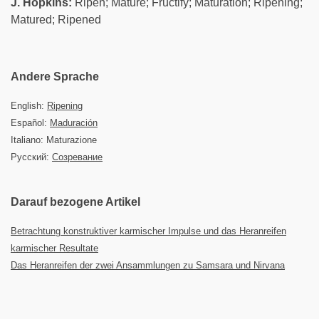
J. Hopkins:
Ripen; Mature; Fructify; Maturation; Ripening;
Matured; Ripened
Andere Sprache
English:
Ripening
Español:
Maduración
Italiano: Maturazione
Русский:
Созревание
Darauf bezogene Artikel
Betrachtung konstruktiver karmischer Impulse und das Heranreifen
karmischer Resultate
Das Heranreifen der zwei Ansammlungen zu Samsara und Nirvana