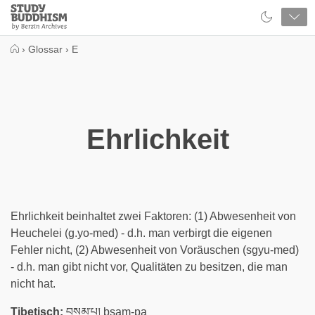
Close
Study
Buddhism
Home
›
Glossar
›
E
Ehrlichkeit
Ehrlichkeit beinhaltet zwei Faktoren: (1) Abwesenheit von
Heuchelei (g.yo-med) - d.h. man verbirgt die eigenen
Fehler nicht, (2) Abwesenheit von Voräuschen (sgyu-med)
- d.h. man gibt nicht vor, Qualitäten zu besitzen, die man
nicht hat.
Tibetisch:
བསམ་པ། bsam-pa