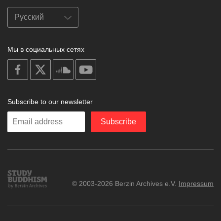
Мы в социальных сетях
on
on
on
on
facebook
X
soundcloud
youtube
Subscribe to our newsletter
Enter
Subscribe
your
email
Study
© 2003-2026 Berzin Archives e.V.
Impressum
Buddhism
Home