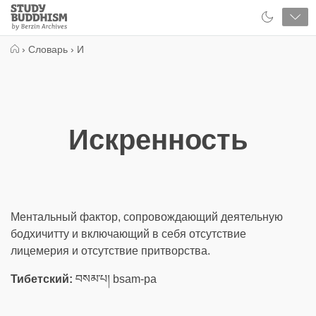
Close
Study
Buddhism
Home
›
Словарь
›
И
Искренность
Ментальный фактор, сопровождающий деятельную
бодхичитту и включающий в себя отсутствие
лицемерия и отсутствие притворства.
Тибетский:
བསམ་པ། bsam-pa