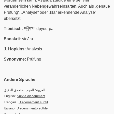
worden sein kann. Asanga zufolge eine der vier
veränderlichen Nebengewahrseinsarten. Auch als „genaue
Prüfung“, „Analyse“ oder „klar erkennende Analyse“
übersetzt.
Tibetisch:
དཔྱོད་པ། dpyod-pa
Sanskrit:
vicāra
J. Hopkins:
Analysis
Synonyme:
Prüfung
Andere Sprache
العربية: الفهم المتعمق الدقيق
English:
Subtle discernment
Français:
Discernement subtil
Italiano: Discernimento sottile