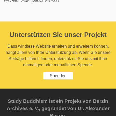
Русский:
Тонкая проницательность
Unterstützen Sie unser Projekt
Dass wir diese Website erhalten und erweitern können,
hängt allein von Ihrer Unterstützung ab. Wenn Sie unsere
Beiträge hilfreich finden, unterstützen Sie uns mit Ihrer
einmaligen oder monatlichen Spende.
Spenden
Study Buddhism ist ein Projekt von Berzin
Archives e. V., gegründet von Dr. Alexander
Berzin.