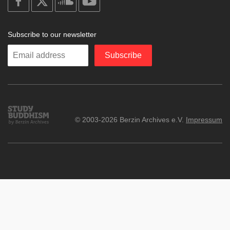
facebook
X
soundcloud
youtube
Subscribe to our newsletter
Enter
Subscribe
your
email
Study
© 2003-2026 Berzin Archives e.V.
Impressum
Buddhism
Home