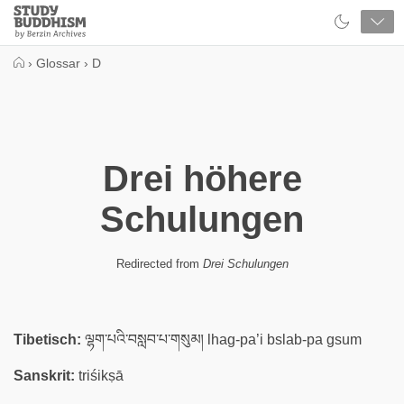
Close
Study
Buddhism
Home
›
Glossar
›
D
Drei höhere
Schulungen
Redirected from
Drei Schulungen
Tibetisch:
ལྷག་པའི་བསླབ་པ་གསུམ། lhag-pa’i bslab-pa gsum
Sanskrit:
triśikṣā