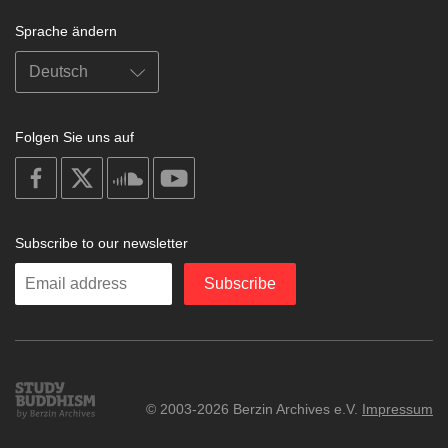
Sprache ändern
Folgen Sie uns auf
on
on
on
on
facebook
X
soundcloud
youtube
Subscribe to our newsletter
Enter
Subscribe
your
email
Study
© 2003-2026 Berzin Archives e.V.
Impressum
Buddhism
Home