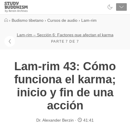
Close
Study
Buddhism
Home
›
Budismo tibetano
›
Cursos de audio
›
Lam-rim
Lam-rim – Sección 6: Factores que afectan el karma
PARTE 7 DE 7
Lam-rim 43: Cómo
funciona el karma;
inicio y fin de una
acción
Dr. Alexander Berzin
41:41