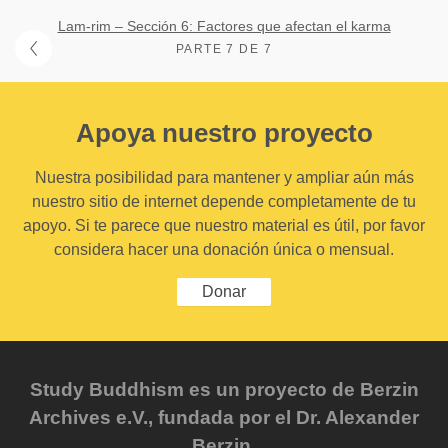
Lam-rim – Sección 6: Factores que afectan el karma
PARTE 7 DE 7
Apoya nuestro proyecto
Nuestra posibilidad para mantener y ampliar aún más
nuestro sitio de internet depende completamente de tu
apoyo. Si te parece que nuestro material es útil, por favor
considera hacer una donación única o mensual.
Donar
Study Buddhism es un proyecto de Berzin
Archives e.V., fundada por el Dr. Alexander
Berzin.