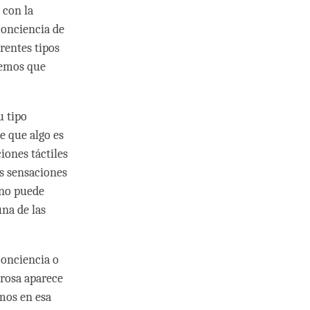
 con la
conciencia de
erentes tipos
demos que
u tipo
e que algo es
iones táctiles
as sensaciones
 no puede
una de las
conciencia o
 rosa aparece
mos en esa