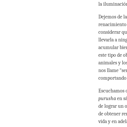
la iluminaci
Dejemos de la
renacimiento 
considerar qu
llevarla a nin
acumular bien
este tipo de o
animales y lo
nos llame “s
comportando c
Escuchamos o 
purusha
en sá
de lograr un o
de obtener re
vida y en ade