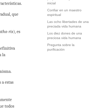
racterísticas.
inicial
Confiar en un maestro
radual, que
espiritual
Las ocho libertades de una
preciada vida humana
tho-ris
), es
Los diez dones de una
preciosa vida humana
Pregunta sobre la
efinitiva
purificación
 la
 misma.
 a estas
icamente
ue todos