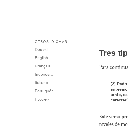
OTROS IDIOMAS
Deutsch
Tres ti
English
Français
Para continuar
Indonesia
Italiano
(2) Dado
supremo,
Português
tanto, e
Русский
caracterí
Este verso pre
niveles de mo