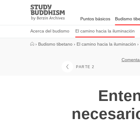
Close
Study
Buddhism
Puntos básicos
Budismo tib
Home
Acerca del budismo
El camino hacia la iluminación
›
Budismo tibetano
›
El camino hacia la iluminación
›
Comentar
PARTE 2
Enten
necesari