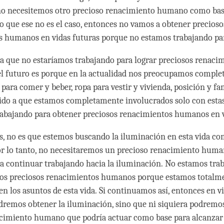
 no necesitemos otro precioso renacimiento humano como bas
do que ese no es el caso, entonces no vamos a obtener precioso
 humanos en vidas futuras porque no estamos trabajando par
la que no estaríamos trabajando para lograr preciosos renaci
l futuro es porque en la actualidad nos preocupamos comple
 para comer y beber, ropa para vestir y vivienda, posición y fa
bido a que estamos completamente involucrados solo con estas
abajando para obtener preciosos renacimientos humanos en v
os, no es que estemos buscando la iluminación en esta vida co
or lo tanto, no necesitaremos un precioso renacimiento hum
ra continuar trabajando hacia la iluminación. No estamos tra
ros preciosos renacimientos humanos porque estamos totalm
en los asuntos de esta vida. Si continuamos así, entonces en v
dremos obtener la iluminación, sino que ni siquiera podremo
acimiento humano que podría actuar como base para alcanzar