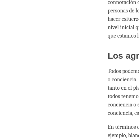
connotación d
personas de l
hacer esfuerz
nivel inicial 
que estamos h
Los ag
Todos podemos
o conciencia.
tanto en el pl
todos tenemos
conciencia o 
conciencia, 
En términos de
ejemplo, blanc