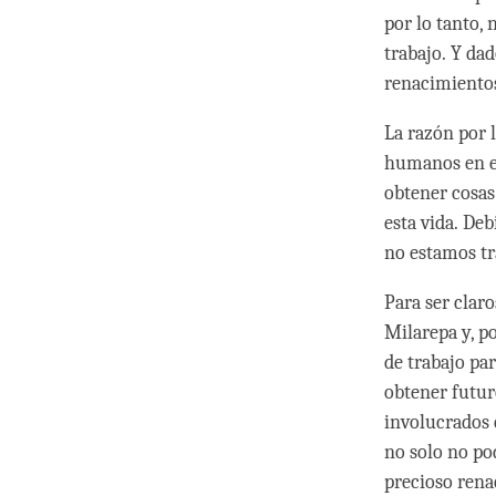
por lo tanto,
trabajo. Y da
renacimientos
La razón por 
humanos en e
obtener cosas
esta vida. De
no estamos tr
Para ser clar
Milarepa y, p
de trabajo pa
obtener futu
involucrados 
no solo no po
precioso ren