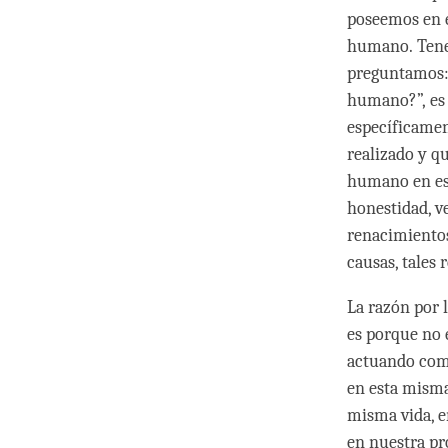
poseemos en 
humano. Tene
preguntamos: 
humano?”, es 
específicamen
realizado y q
humano en est
honestidad, 
renacimientos
causas, tale
La razón por 
es porque no 
actuando como
en esta misma
misma vida, 
en nuestra pr