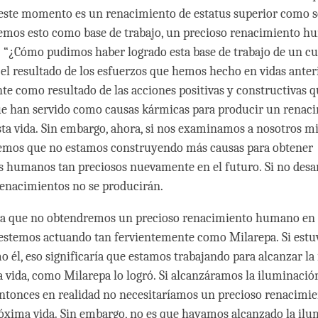
este momento es un renacimiento de estatus superior como s
mos esto como base de trabajo, un precioso renacimiento hu
“¿Cómo pudimos haber logrado esta base de trabajo de un c
el resultado de los esfuerzos que hemos hecho en vidas anteri
te como resultado de las acciones positivas y constructivas
ue han servido como causas kármicas para producir un renac
a vida. Sin embargo, ahora, si nos examinamos a nosotros 
vemos que no estamos construyendo más causas para obtener
 humanos tan preciosos nuevamente en el futuro. Si no desa
s renacimientos no se producirán.
la que no obtendremos un precioso renacimiento humano en 
estemos actuando tan fervientemente como Milarepa. Si est
 él, eso significaría que estamos trabajando para alcanzar la
 vida, como Milarepa lo logró. Si alcanzáramos la iluminació
entonces en realidad no necesitaríamos un precioso renacim
óxima vida. Sin embargo, no es que hayamos alcanzado la ilu