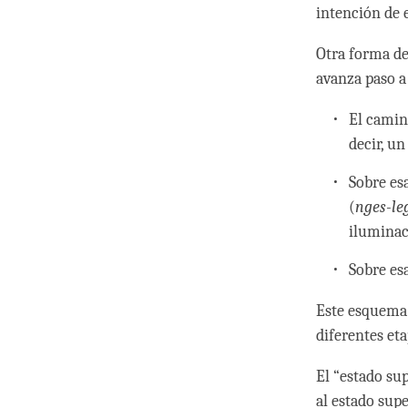
intención de e
Otra forma de
avanza paso a
El camino
decir, u
Sobre es
(
nges-le
iluminac
Sobre es
Este esquema 
diferentes eta
El “estado sup
al estado sup