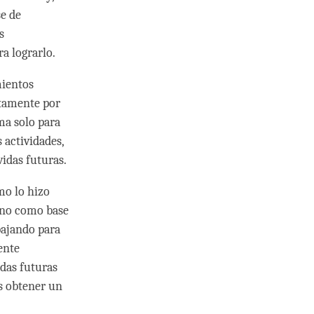
e de
s
a lograrlo.
mientos
tamente por
ma solo para
 actividades,
idas futuras.
mo lo hizo
ano como base
bajando para
ente
idas futuras
s obtener un