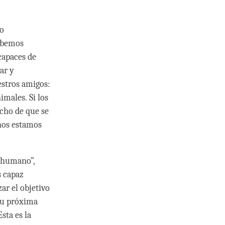
so
debemos
capaces de
ar y
estros amigos:
imales. Si los
cho de que se
nos estamos
r humano”,
s capaz
zar el objetivo
su próxima
sta es la