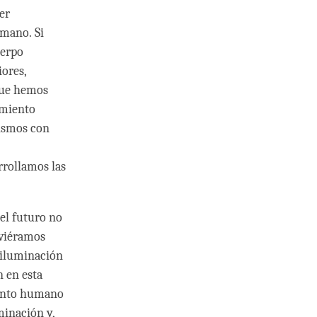
er
mano. Si
uerpo
ores,
 que hemos
imiento
mismos con
rrollamos las
el futuro no
uviéramos
 iluminación
n en esta
iento humano
minación y,