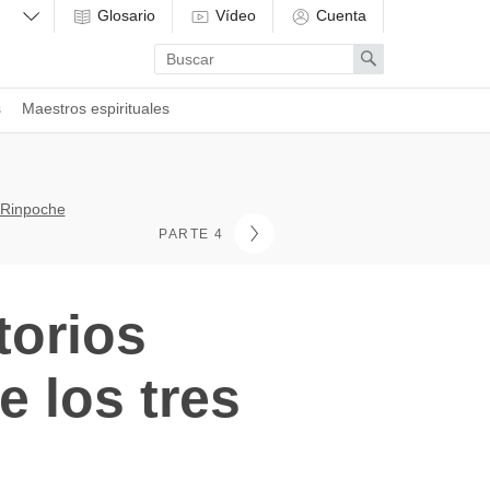
Glosario
Vídeo
Cuenta
Enter
Search
search
term
s
Maestros espirituales
 Rinpoche
PARTE 4
torios
 los tres