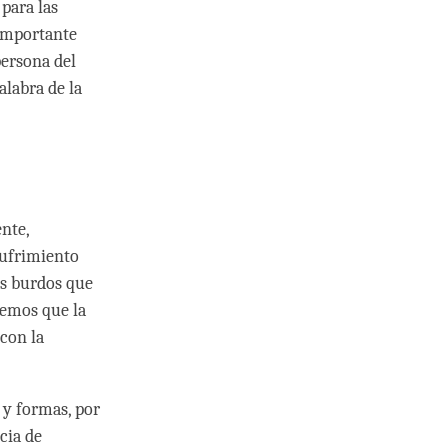
 para las
 importante
persona del
alabra de la
nte,
sufrimiento
os burdos que
bemos que la
con la
 y formas, por
cia de