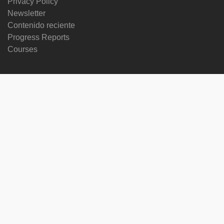
Privacy Policy
Newsletter
Contenido reciente
Progress Reports
Courses
Cambiar idioma
Síguenos en
on
on
on
on
facebook
X
soundcloud
youtube
Subscribe to our newsletter
Enter
Subscribe
your
email