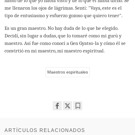
habló de lo que yo había visto y de lo que él había dicho. Se
me llenaron los ojos de lágrimas. Sentí: "Vaya, este es el
tipo de entusiasmo y esfuerzo gozoso que quiero tener".
Es un gran maestro. No hay duda de lo que he elegido.
Decidí, sin lugar a dudas, que lo tomaré como mi gurú y
maestro. Así fue como conocí a Gen Gyatso-la y cómo él se
convirtió en mi maestro, mi maestro espiritual.
Maestros espirituales
Share
Bookmark
on
facebook
ARTÍCULOS RELACIONADOS