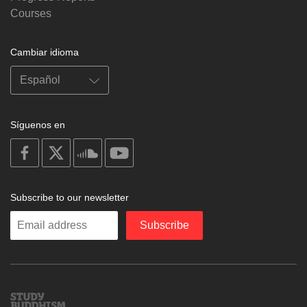
Courses
Cambiar idioma
Síguenos en
on
on
on
on
facebook
X
soundcloud
youtube
Subscribe to our newsletter
Enter
Subscribe
your
email
Study