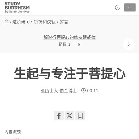
Close
Study
Buddhism
Home
›
进阶研习
›
祈祷和仪轨
›
誓言
解说行菩提心的修持跟戒律
部份 1 一 6
生起与专注于菩提心
亚历山大·伯金博士
00:11
Share
Bookmark
on
内容概观
facebook