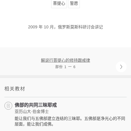
菩提心
誓愿
2009 年 10 月，俄罗斯莫斯科研讨会讲记
解说行菩提心的修持跟戒律
部份 1 一 6
相关教材
佛部的共同三昧耶戒
亚历山大·伯金博士
能让我们与五佛部建立连结的三昧耶。五佛部是净光心的不同
层面，能让我们成佛。