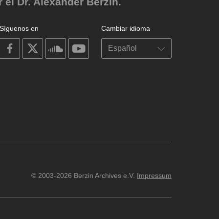
el Dr. Alexander Berzin.
Síguenos en
Cambiar idioma
on
on
on
on
facebook
X
soundcloud
youtube
© 2003-2026 Berzin Archives e.V.
Impressum