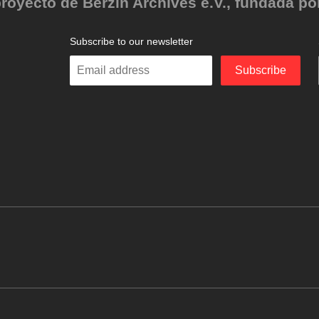
oyecto de Berzin Archives e.V., fundada por 
Subscribe to our newsletter
Enter
Subscribe
your
email