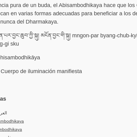
encia pura de un buda, el Abisambodhikaya hace que los
can en varias formas adecuadas para beneficiar a los 
 nunca del Dharmakaya.
་པར་བྱང་ཆུབ་ཀྱི་སྐུ། མངོན་བྱང་གི་སྐུ། mngon-par byang-chub-ky
-gi sku
hisambodhikāya
Cuerpo de iluminación manifiesta
mas
العرب
ambodhikaya
mbodhikaya