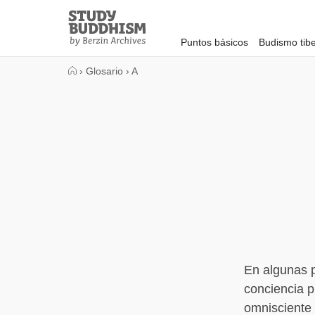
Close
Study
Buddhism
Puntos básicos
Budismo tib
Home
›
Glosario
›
A
En algunas p
conciencia p
omnisciente