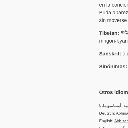
en la conci
Buda aparez
sin moverse
Tibetan:
མངོན
mngon-byang
Sanskrit:
ab
Sinónimos:
Otros idio
ية: أبيسامبوديكايا
Deutsch:
Abhis
English:
Abhisa