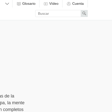
Glosario
Vídeo
Cuenta
Enter
Search
search
term
s de la
-pa, la mente
n completos