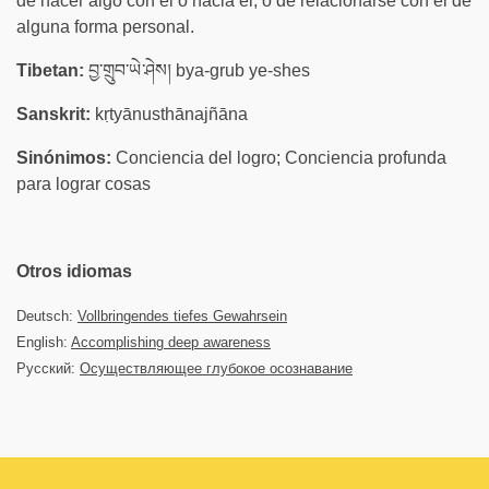
de hacer algo con él o hacia él, o de relacionarse con él de
alguna forma personal.
Tibetan:
བྱ་གྲུབ་ཡེ་ཤེས། bya-grub ye-shes
Sanskrit:
kṛtyānusthānajñāna
Sinónimos:
Conciencia del logro; Conciencia profunda
para lograr cosas
Otros idiomas
Deutsch:
Vollbringendes tiefes Gewahrsein
English:
Accomplishing deep awareness
Русский:
Осуществляющее глубокое осознавание