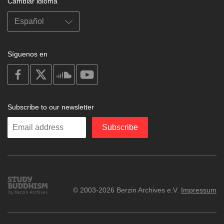
Cambiar idioma
Síguenos en
on
on
on
on
facebook
X
soundcloud
youtube
Subscribe to our newsletter
Enter
Subscribe
your
email
Study
© 2003-2026 Berzin Archives e.V.
Impressum
Buddhism
Home