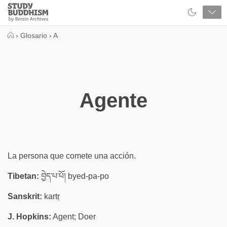
Close
Study
Buddhism
Home
›
Glosario
›
A
Agente
La persona que comete una acción.
Tibetan:
བྱེད་པ་པོ། byed-pa-po
Sanskrit:
kartṛ
J. Hopkins:
Agent; Doer