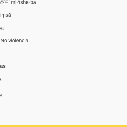
ཚེ་བ། mi-'tshe-ba
iṃsā
sā
No violencia
mas
a
а