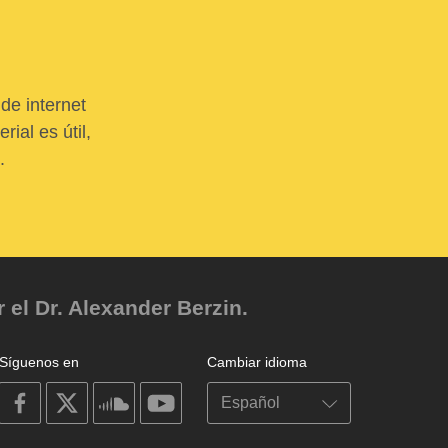
de internet
ial es útil,
.
el Dr. Alexander Berzin.
Síguenos en
Cambiar idioma
on
on
on
on
facebook
X
soundcloud
youtube