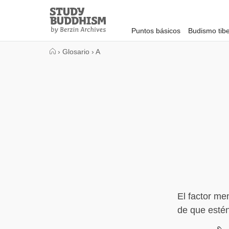
Close
Study
Buddhism
Puntos básicos
Budismo tib
Home
›
Glosario
›
A
El factor me
de que estén