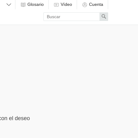
Glosario
Vídeo
Cuenta
Enter
Search
search
term
con el deseo