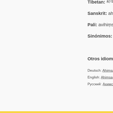
Tibetan:
མི་འ
Sanskrit:
ah
Pali:
avihiṃ
Sinónimos:
Otros idio
Deutsch:
Ahims
English:
Ahimsa
Русский:
Ахимс