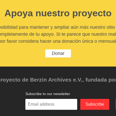
Apoya nuestro proyecto
sibilidad para mantener y ampliar aún más nuestro sitio 
pletamente de tu apoyo. Si te parece que nuestro mater
por favor considera hacer una donación única o mensual
Donar
oyecto de Berzin Archives e.V., fundada por 
Subscribe to our newsletter
Enter
Subscribe
your
email