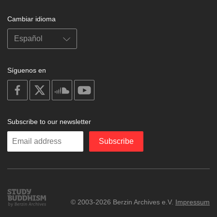
Cambiar idioma
Síguenos en
on
on
on
on
facebook
X
soundcloud
youtube
Subscribe to our newsletter
Enter
Subscribe
your
email
Study
© 2003-2026 Berzin Archives e.V.
Impressum
Buddhism
Home