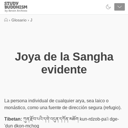
Close
Study
Buddhism
Home
›
Glosario
›
J
Joya de la Sangha
evidente
La persona individual de cualquier arya, sea laico o
monástico, como una fuente de dirección segura (refugio).
Tibetan:
ཀུན་རྫོབ་པའི་དགེ་འདུན་དཀོན་མཆོག kun-rdzob-pa'i dge-
'dun dkon-mchog