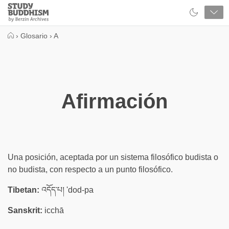
Close
Study
Buddhism
Home
›
Glosario
›
A
Afirmación
Una posición, aceptada por un sistema filosófico budista o
no budista, con respecto a un punto filosófico.
Tibetan:
འདོད་པ། 'dod-pa
Sanskrit:
icchā