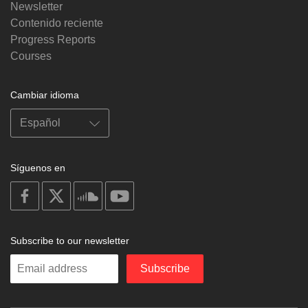
Newsletter
Contenido reciente
Progress Reports
Courses
Cambiar idioma
Síguenos en
on
on
on
on
facebook
X
soundcloud
youtube
Subscribe to our newsletter
Enter
Subscribe
your
email