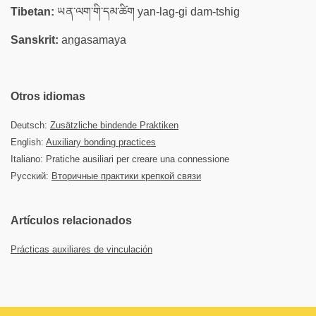
Tibetan:
ཡན་ལག་གི་དམ་ཚིག yan-lag-gi dam-tshig
Sanskrit:
aṇgasamaya
Otros idiomas
Deutsch:
Zusätzliche bindende Praktiken
English:
Auxiliary bonding practices
Italiano: Pratiche ausiliari per creare una connessione
Русский:
Вторичные практики крепкой связи
Artículos relacionados
Prácticas auxiliares de vinculación