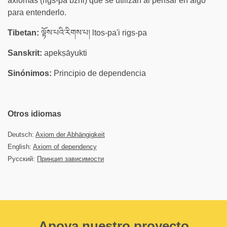
axiomas (rigs-pa bzhi) que se utilizan al pensar en algo
para entenderlo.
Tibetan:
ལྟོས་པའི་རིགས་པ། ltos-pa'i rigs-pa
Sanskrit:
apekṣāyukti
Sinónimos:
Principio de dependencia
Otros idiomas
Deutsch:
Axiom der Abhängigkeit
English:
Axiom of dependency
Русский:
Принцип зависимости
Apoya nuestro proyecto