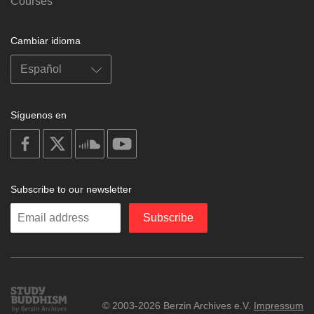
Courses
Cambiar idioma
Síguenos en
on
on
on
on
facebook
X
soundcloud
youtube
Subscribe to our newsletter
Enter
Subscribe
your
email
Study
© 2003-2026 Berzin Archives e.V.
Impressum
Buddhism