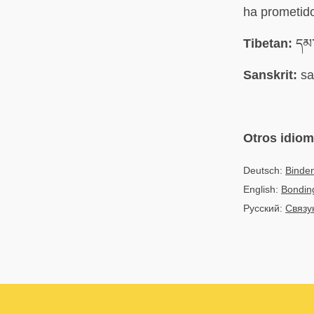
ha prometid
Tibetan:
དམ་
Sanskrit:
sa
Otros idio
Deutsch:
Binde
English:
Bondin
Русский:
Связу