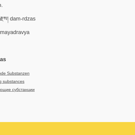
o.
རྫས། dam-rdzas
mayadravya
mas
nde Substanzen
g substances
ющие субстанции