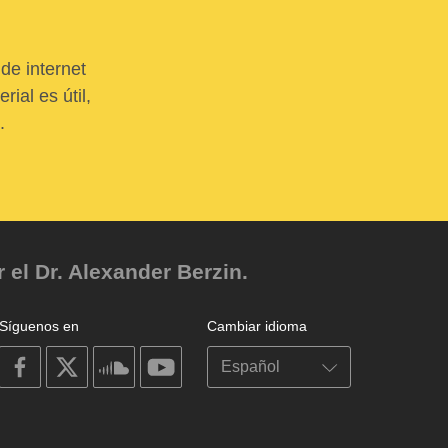
de internet
ial es útil,
.
el Dr. Alexander Berzin.
Síguenos en
Cambiar idioma
on
on
on
on
facebook
X
soundcloud
youtube