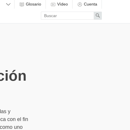
Glosario
Vídeo
Cuenta
Enter
Search
search
term
ción
das y
ca con el fin
, como uno