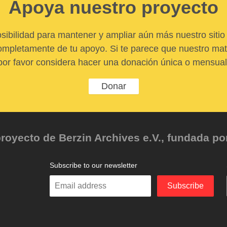
Apoya nuestro proyecto
sibilidad para mantener y ampliar aún más nuestro sitio 
pletamente de tu apoyo. Si te parece que nuestro mater
por favor considera hacer una donación única o mensual
Donar
oyecto de Berzin Archives e.V., fundada por 
Subscribe to our newsletter
Enter
Subscribe
your
email