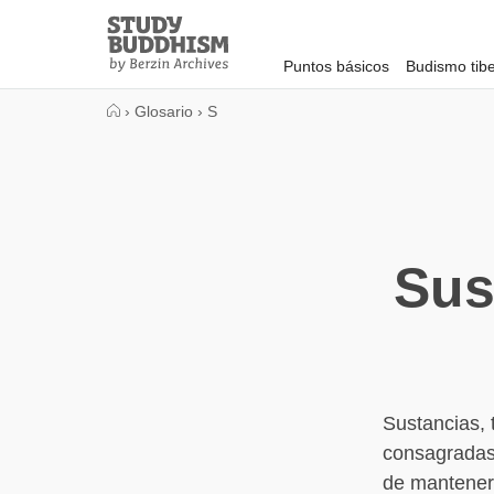
Close
Study
Buddhism
Puntos básicos
Budismo tib
Home
›
Glosario
›
S
Sus
Sustancias, 
consagradas 
de mantener 