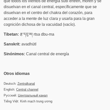
que todos los vientos de energía sutil entren, moren y se
disuelvan en el canal central, específicamente que se
disuelvan en el centro del chakra del corazón, para
acceder a la mente de luz clara y usarla para la gran
cognición dichosa de la vacuidad (vacío).
Tibetan:
རྩ་དབུ་མ། rtsa dbu-ma
Sanskrit:
avadhūtī
Sinónimos:
Canal central de energía
Otros idiomas
Deutsch:
Zentralkanal
English:
Central channel
Русский:
Центральный канал
Tiếng Việt: Kinh mạch trung ương