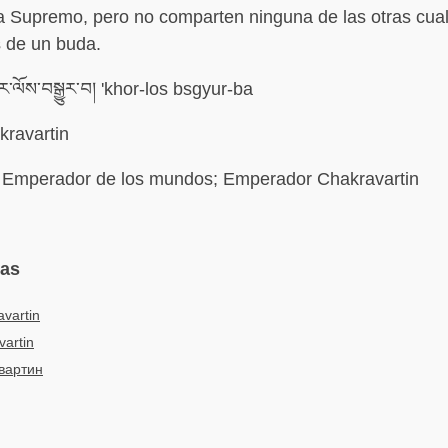
 Supremo, pero no comparten ninguna de las otras cua
 de un buda.
་ལོས་བསྒྱུར་བ། 'khor-los bsgyur-ba
kravartin
Emperador de los mundos; Emperador Chakravartin
mas
vartin
vartin
вартин