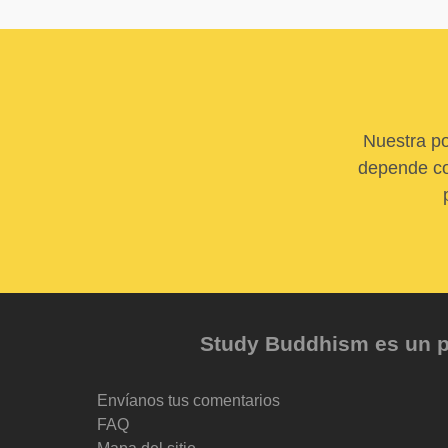
Nuestra po
depende com
Study Buddhism es un pr
Envíanos tus comentarios
FAQ