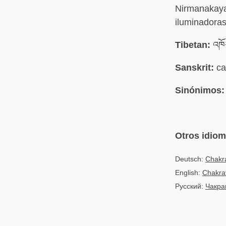
Nirmanakaya
iluminadoras
Tibetan:
འཁོར
Sanskrit:
ca
Sinónimos:
Otros idio
Deutsch:
Chakra
English:
Chakra
Русский:
Чакра