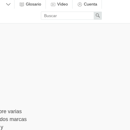
Glosario
Vídeo
Cuenta
Enter
Search
search
term
re varias
y dos marcas
 y