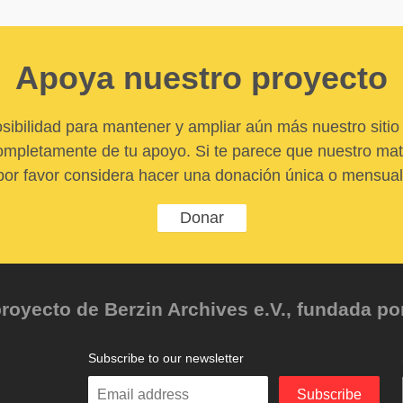
Apoya nuestro proyecto
sibilidad para mantener y ampliar aún más nuestro sitio 
pletamente de tu apoyo. Si te parece que nuestro mater
por favor considera hacer una donación única o mensual
Donar
oyecto de Berzin Archives e.V., fundada por 
Subscribe to our newsletter
Enter
Subscribe