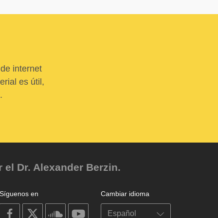
de internet
ial es útil,
.
el Dr. Alexander Berzin.
Síguenos en
Cambiar idioma
on
on
on
on
facebook
X
soundcloud
youtube