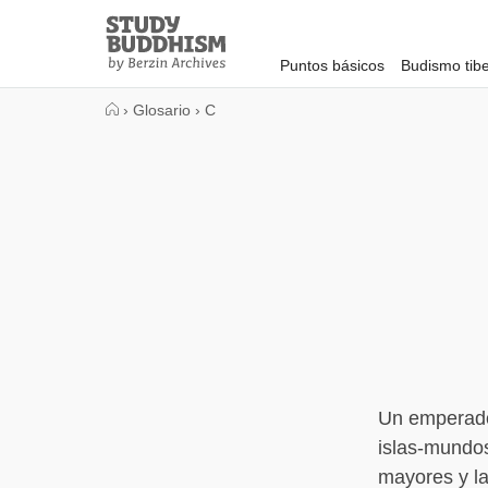
Close
Study
Buddhism
Puntos básicos
Budismo tib
Home
›
Glosario
›
C
Un emperado
islas-mundos
mayores y l