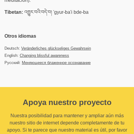
meditación).
Tibetan:
འགྱུར་བའི་བདེ་བ། 'gyur-ba'i bde-ba
Otros idiomas
Deutsch:
Veränderliches glückseliges Gewahrsein
English:
Changing blissful awareness
Русский:
Меняющееся блаженное осознавание
Apoya nuestro proyecto
Nuestra posibilidad para mantener y ampliar aún más
nuestro sitio de internet depende completamente de tu
apoyo. Si te parece que nuestro material es útil, por favor