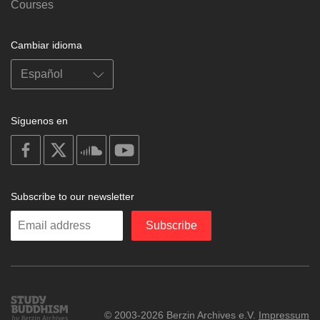
Courses
Cambiar idioma
Síguenos en
on
on
on
on
facebook
X
soundcloud
youtube
Subscribe to our newsletter
Enter
Subscribe
your
email
Study
© 2003-2026 Berzin Archives e.V.
Impressum
Buddhism