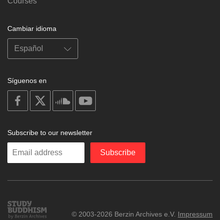
Courses
Cambiar idioma
Síguenos en
on
on
on
on
facebook
X
soundcloud
youtube
Subscribe to our newsletter
Enter
Subscribe
your
email
Study
© 2003-2026 Berzin Archives e.V.
Impressum
Buddhism