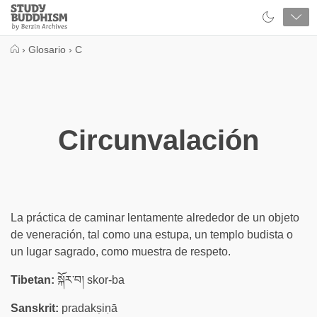
Close
Study
Buddhism
Home
›
Glosario
›
C
Circunvalación
La práctica de caminar lentamente alrededor de un objeto
de veneración, tal como una estupa, un templo budista o
un lugar sagrado, como muestra de respeto.
Tibetan:
སྐོར་བ། skor-ba
Sanskrit:
pradakṣiṇā