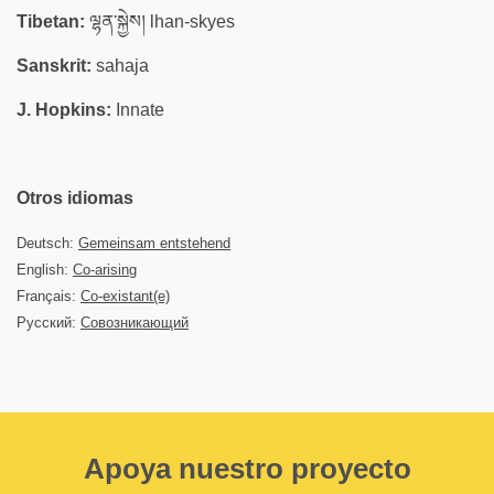
Tibetan:
ལྷན་སྐྱེས། lhan-skyes
Sanskrit:
sahaja
J. Hopkins:
Innate
Otros idiomas
Deutsch:
Gemeinsam entstehend
English:
Co-arising
Français:
Co-existant(e)
Русский:
Совозникающий
Apoya nuestro proyecto