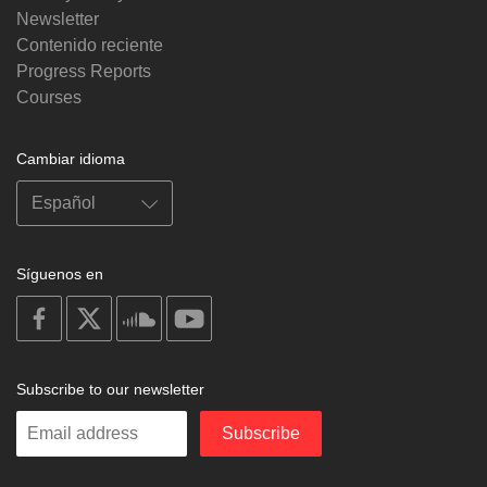
Newsletter
Contenido reciente
Progress Reports
Courses
Cambiar idioma
Síguenos en
on
on
on
on
facebook
X
soundcloud
youtube
Subscribe to our newsletter
Enter
Subscribe
your
email