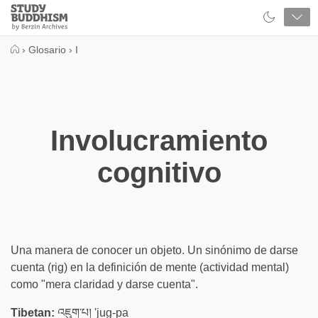
Close
Study
Buddhism
Home
›
Glosario
›
I
Involucramiento
cognitivo
Una manera de conocer un objeto. Un sinónimo de darse
cuenta (rig) en la definición de mente (actividad mental)
como "mera claridad y darse cuenta".
Tibetan:
འཇུག་པ། 'jug-pa