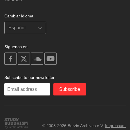
Cambiar idioma
Síguenos en
on
on
on
on
facebook
X
soundcloud
youtube
Subscribe to our newsletter
Enter
Subscribe
your
email
Study
© 2003-2026 Berzin Archives e.V.
Impressum
Buddhism