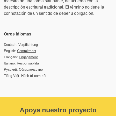
maestro de una forma saludable, de acuerdo con la
descripción escritural tradicional. El término no tiene la
connotación de un sentido de deber u obligación.
Otros idiomas
Deutsch:
Verpflichtung
English:
Commitment
Français:
Engagement
Italiano:
Responsabilità
Русский:
Обязательство
Tiếng Việt: Hành trì cam kết
Apoya nuestro proyecto