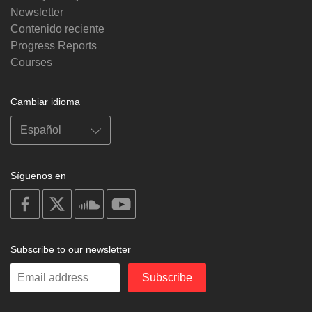
Newsletter
Contenido reciente
Progress Reports
Courses
Cambiar idioma
Síguenos en
on
on
on
on
facebook
X
soundcloud
youtube
Subscribe to our newsletter
Enter
Subscribe
your
email