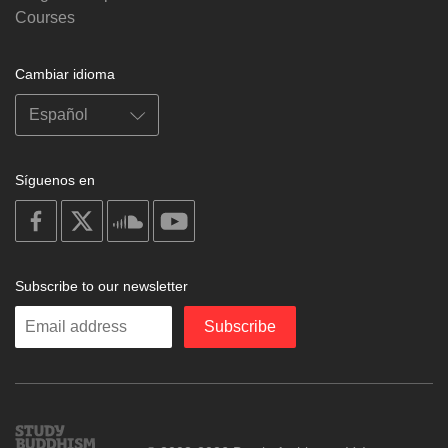
Courses
Cambiar idioma
Síguenos en
on
on
on
on
facebook
X
soundcloud
youtube
Subscribe to our newsletter
Enter
Subscribe
your
email
Study