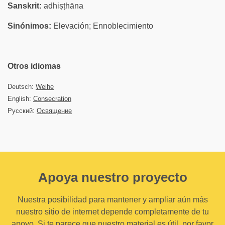
Sanskrit:
adhiṣṭhāna
Sinónimos:
Elevación; Ennoblecimiento
Otros idiomas
Deutsch:
Weihe
English:
Consecration
Русский:
Освящение
Apoya nuestro proyecto
Nuestra posibilidad para mantener y ampliar aún más
nuestro sitio de internet depende completamente de tu
apoyo. Si te parece que nuestro material es útil, por favor