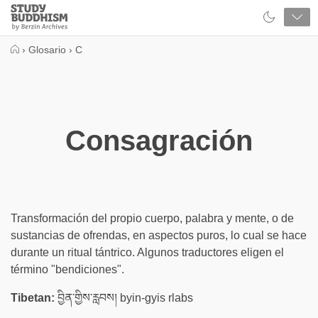
Close
Study
Buddhism
Home
›
Glosario
›
C
Consagración
Transformación del propio cuerpo, palabra y mente, o de
sustancias de ofrendas, en aspectos puros, lo cual se hace
durante un ritual tántrico. Algunos traductores eligen el
término "bendiciones".
Tibetan:
བྱིན་གྱིས་རླབས། byin-gyis rlabs