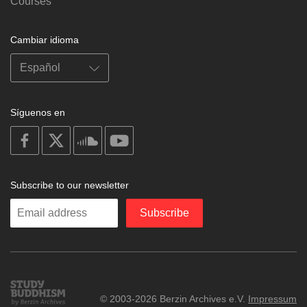
Courses
Cambiar idioma
Síguenos en
on
on
on
on
facebook
X
soundcloud
youtube
Subscribe to our newsletter
Enter
Subscribe
your
email
Study
© 2003-2026 Berzin Archives e.V.
Impressum
Buddhism