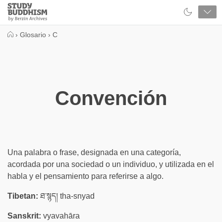
Close
Study
Buddhism
Home
›
Glosario
›
C
Convención
Una palabra o frase, designada en una categoría,
acordada por una sociedad o un individuo, y utilizada en el
habla y el pensamiento para referirse a algo.
Tibetan:
ཐ་སྙད། tha-snyad
Sanskrit:
vyavahāra