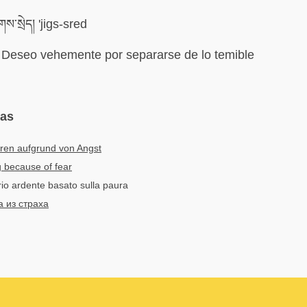
ས་སྲེད། 'jigs-sred
Deseo vehemente por separarse de lo temible
mas
ren aufgrund von Angst
 because of fear
rio ardente basato sulla paura
 из страха