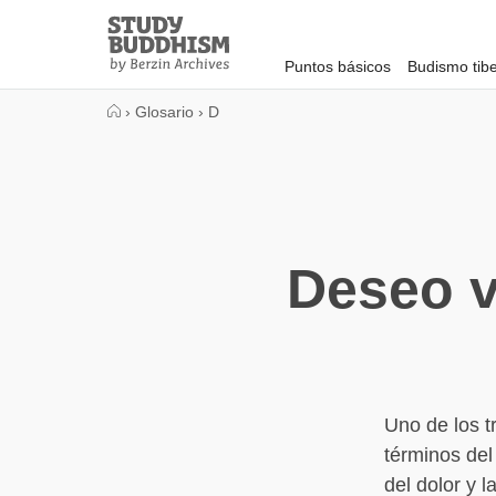
Close
Study
Buddhism
Puntos básicos
Budismo tib
Home
›
Glosario
›
D
Deseo v
Uno de los t
términos del
del dolor y l