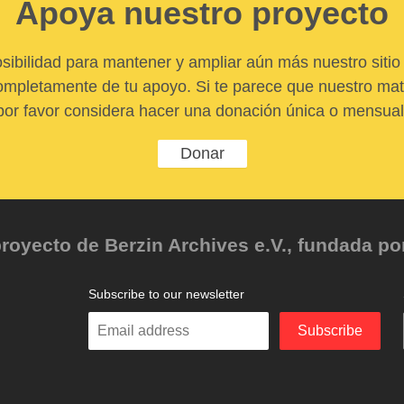
Apoya nuestro proyecto
sibilidad para mantener y ampliar aún más nuestro sitio 
pletamente de tu apoyo. Si te parece que nuestro mater
por favor considera hacer una donación única o mensual
Donar
oyecto de Berzin Archives e.V., fundada por 
Subscribe to our newsletter
Enter
Subscribe
your
email