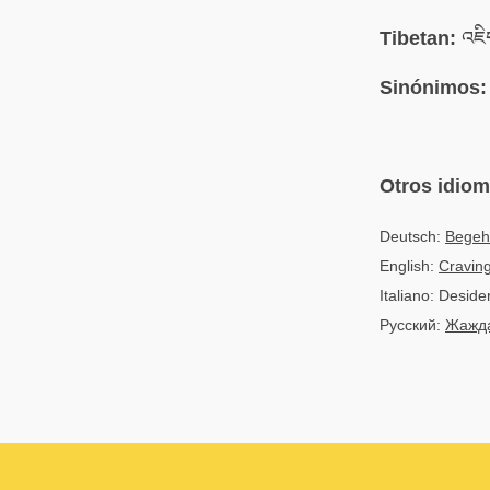
Tibetan:
འཇིག
Sinónimos:
Otros idio
Deutsch:
Begeh
English:
Craving
Italiano: Deside
Русский:
Жажда