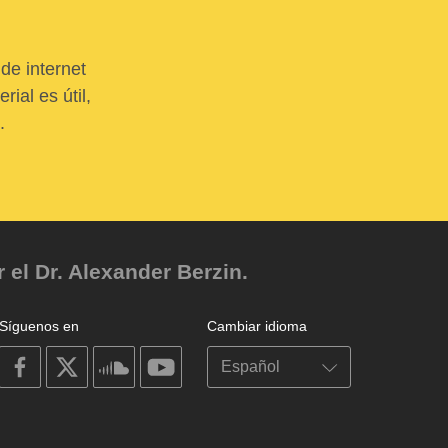
de internet
ial es útil,
.
el Dr. Alexander Berzin.
Síguenos en
Cambiar idioma
on
on
on
on
facebook
X
soundcloud
youtube