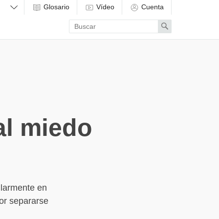
Glosario
Vídeo
Cuenta
Enter
Search
search
term
al miedo
ularmente en
or separarse