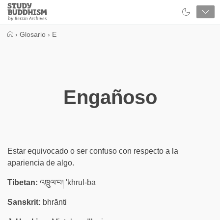
Close
Study
Buddhism
Home
›
Glosario
›
E
Engañoso
Estar equivocado o ser confuso con respecto a la
apariencia de algo.
Tibetan:
འཁྲུལ་བ། 'khrul-ba
Sanskrit:
bhrānti