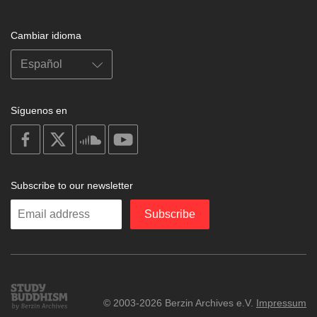
Cambiar idioma
Síguenos en
on
on
on
on
facebook
X
soundcloud
youtube
Subscribe to our newsletter
Enter
Subscribe
your
email
Study
© 2003-2026 Berzin Archives e.V.
Impressum
Buddhism