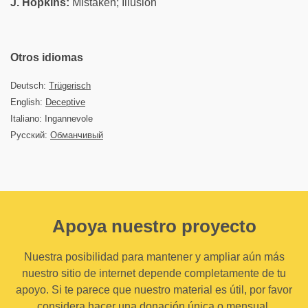
J. Hopkins:
Mistaken; Illusion
Otros idiomas
Deutsch:
Trügerisch
English:
Deceptive
Italiano: Ingannevole
Русский:
Обманчивый
Apoya nuestro proyecto
Nuestra posibilidad para mantener y ampliar aún más
nuestro sitio de internet depende completamente de tu
apoyo. Si te parece que nuestro material es útil, por favor
considera hacer una donación única o mensual.