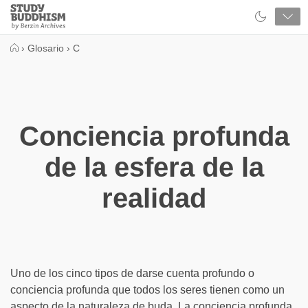
Close
Study
Buddhism
Home
›
Glosario
›
C
Conciencia profunda
de la esfera de la
realidad
Uno de los cinco tipos de darse cuenta profundo o
conciencia profunda que todos los seres tienen como un
aspecto de la naturaleza de buda. La conciencia profunda